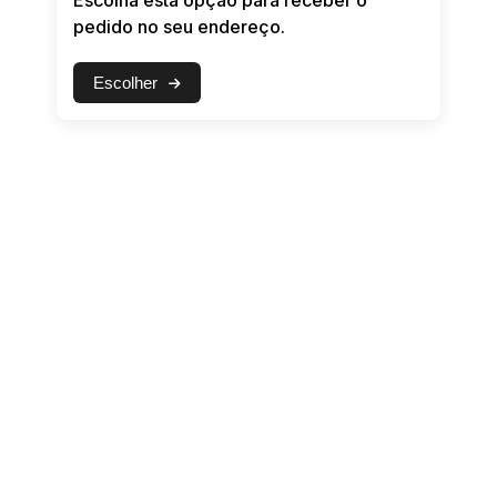
Escolha esta opção para receber o
Apoio
pedido no seu endereço.
Avenida Getúlio Vargas, 487 Galeria Avenida
Center Ala B n o térreo sala 19, Centro, FEIRA
Escolher
DE SANTANA / BA, 44001-525
Salvador / BA - Ponto de Apoio
Avenida Tancredo Neves, 274 CENTRO
EMPRESARIAL IGUATEMI9 Bloco A Sala 113,
Caminho das Árvores, SALVADOR / BA,
41820-020
Fortaleza (Arthur) / CE - Ponto de
Apoio
Rua Alberto Magno, 1415 Sala 08 1 andar,
Montese, FORTALEZA / CE, 60410-225
Goiânia / GO - Ponto de Apoio
Avenida C104, 368 , Jardim América,
GOIÂNIA / GO, 74250-030