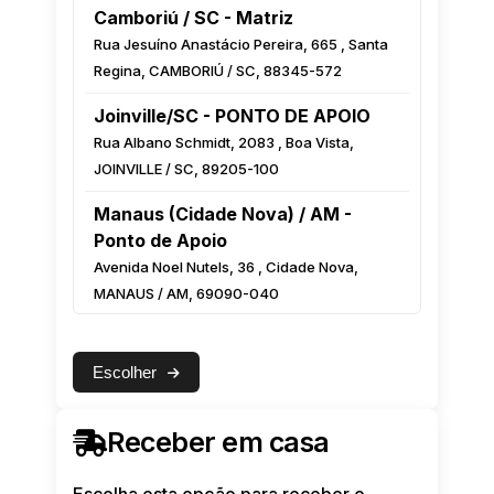
Camboriú / SC - Matriz
Rua Jesuíno Anastácio Pereira, 665 , Santa
Regina, CAMBORIÚ / SC, 88345-572
Joinville/SC - PONTO DE APOIO
Rua Albano Schmidt, 2083 , Boa Vista,
JOINVILLE / SC, 89205-100
Manaus (Cidade Nova) / AM -
Ponto de Apoio
Avenida Noel Nutels, 36 , Cidade Nova,
MANAUS / AM, 69090-040
Manaus (Centro) / AM - Ponto de
Apoio
Escolher
Rua Monsenhor Coutinho, 222 Esquina com
a Luiz Antony, Centro, MANAUS / AM,
Receber em casa
69010-000
Feira de Santana / BA - Ponto de