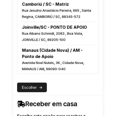
Camboriú / SC - Matriz
Rua Jesuíno Anastácio Pereira, 665 , Santa
Regina, CAMBORIÚ / SC, 88345-572
Joinville/SC - PONTO DE APOIO
Rua Albano Schmidt, 2083 , Boa Vista,
JOINVILLE / SC, 89205-100
Manaus (Cidade Nova) / AM -
Ponto de Apoio
Avenida Noel Nutels, 36 , Cidade Nova,
MANAUS / AM, 69090-040
Manaus (Centro) / AM - Ponto de
Apoio
Escolher
Rua Monsenhor Coutinho, 222 Esquina com
a Luiz Antony, Centro, MANAUS / AM,
Receber em casa
69010-000
Feira de Santana / BA - Ponto de