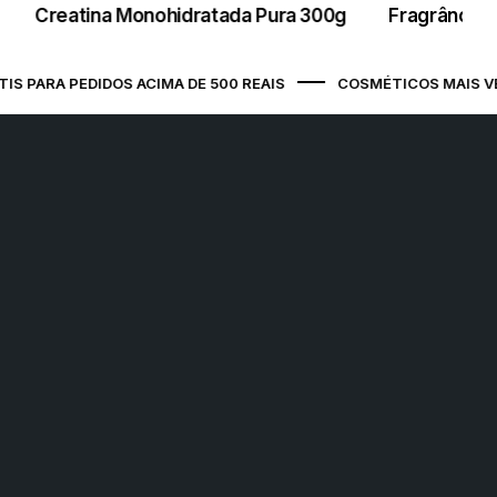
Creatina Monohidratada Pura 300g
Fragrância 
São Luís / MA - Ponto de Apoio
Avenida Jerônimo de Albuquerque
Maranhão, s/n Prédio Comercial, COHAB
 PARA PEDIDOS ACIMA DE 500 REAIS
COSMÉTICOS MAIS VEN
Anil III, SÃO LUÍS / MA, 65050-175
São Luís (Jeter) / MA - Ponto de
Apoio
Avenida Senador Vitorino Freire, 1 , Areinha,
SÃO LUÍS / MA, 65030-015
Belo Horizonte (Vera Cruz) / MG -
Ponto de Apoio
Rua Tebas, 224 , Vera Cruz, BELO
HORIZONTE / MG, 30285-300
Campo Grande / MS - Ponto de
Apoio
Rua Ary Mattoso, 785 , Jardim das Nações,
CAMPO GRANDE / MS, 79081-748