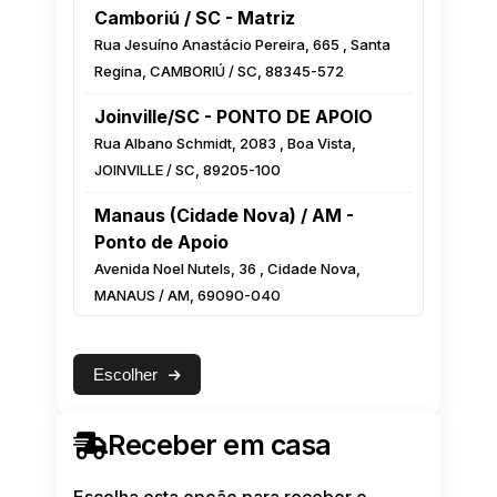
Camboriú / SC - Matriz
Rua Jesuíno Anastácio Pereira, 665 , Santa
Regina, CAMBORIÚ / SC, 88345-572
Joinville/SC - PONTO DE APOIO
Rua Albano Schmidt, 2083 , Boa Vista,
JOINVILLE / SC, 89205-100
Manaus (Cidade Nova) / AM -
Ponto de Apoio
Avenida Noel Nutels, 36 , Cidade Nova,
MANAUS / AM, 69090-040
Manaus (Centro) / AM - Ponto de
Apoio
Escolher
Rua Monsenhor Coutinho, 222 Esquina com
a Luiz Antony, Centro, MANAUS / AM,
Receber em casa
69010-000
Feira de Santana / BA - Ponto de