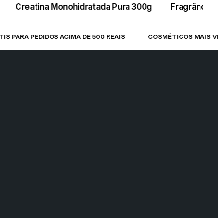
Creatina Monohidratada Pura 300g
Fragrância 
São Luís / MA - Ponto de Apoio
Avenida Jerônimo de Albuquerque
Maranhão, s/n Prédio Comercial, COHAB
 PARA PEDIDOS ACIMA DE 500 REAIS
COSMÉTICOS MAIS VEN
Anil III, SÃO LUÍS / MA, 65050-175
São Luís (Jeter) / MA - Ponto de
Apoio
Avenida Senador Vitorino Freire, 1 , Areinha,
SÃO LUÍS / MA, 65030-015
Belo Horizonte (Vera Cruz) / MG -
Ponto de Apoio
Rua Tebas, 224 , Vera Cruz, BELO
HORIZONTE / MG, 30285-300
Campo Grande / MS - Ponto de
Apoio
Rua Ary Mattoso, 785 , Jardim das Nações,
CAMPO GRANDE / MS, 79081-748