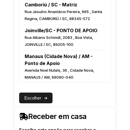
Camboriú / SC - Matriz
Rua Jesuíno Anastácio Pereira, 665 , Santa
Regina, CAMBORIÚ / SC, 88345-572
Joinville/SC - PONTO DE APOIO
Rua Albano Schmidt, 2083 , Boa Vista,
JOINVILLE / SC, 89205-100
Manaus (Cidade Nova) / AM -
Ponto de Apoio
Avenida Noel Nutels, 36 , Cidade Nova,
MANAUS / AM, 69090-040
Manaus (Centro) / AM - Ponto de
Apoio
Escolher
Rua Monsenhor Coutinho, 222 Esquina com
a Luiz Antony, Centro, MANAUS / AM,
Receber em casa
69010-000
Feira de Santana / BA - Ponto de