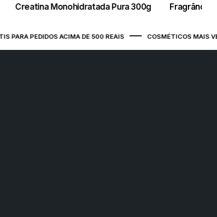
Creatina Monohidratada Pura 300g
Fragrância 
São Luís / MA - Ponto de Apoio
Avenida Jerônimo de Albuquerque
Maranhão, s/n Prédio Comercial, COHAB
 PARA PEDIDOS ACIMA DE 500 REAIS
COSMÉTICOS MAIS VEN
Anil III, SÃO LUÍS / MA, 65050-175
São Luís (Jeter) / MA - Ponto de
Apoio
Avenida Senador Vitorino Freire, 1 , Areinha,
SÃO LUÍS / MA, 65030-015
Belo Horizonte (Vera Cruz) / MG -
Ponto de Apoio
Rua Tebas, 224 , Vera Cruz, BELO
HORIZONTE / MG, 30285-300
Campo Grande / MS - Ponto de
Apoio
Rua Ary Mattoso, 785 , Jardim das Nações,
CAMPO GRANDE / MS, 79081-748