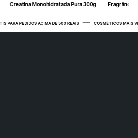
Creatina Monohidratada Pura 300g
Fragrância 
São Luís / MA - Ponto de Apoio
Avenida Jerônimo de Albuquerque
Maranhão, s/n Prédio Comercial, COHAB
 PARA PEDIDOS ACIMA DE 500 REAIS
COSMÉTICOS MAIS VEN
Anil III, SÃO LUÍS / MA, 65050-175
São Luís (Jeter) / MA - Ponto de
Apoio
Avenida Senador Vitorino Freire, 1 , Areinha,
SÃO LUÍS / MA, 65030-015
Belo Horizonte (Vera Cruz) / MG -
Ponto de Apoio
Rua Tebas, 224 , Vera Cruz, BELO
HORIZONTE / MG, 30285-300
Campo Grande / MS - Ponto de
Apoio
Rua Ary Mattoso, 785 , Jardim das Nações,
CAMPO GRANDE / MS, 79081-748