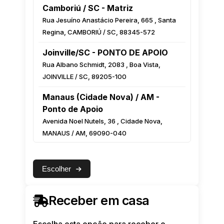
Camboriú / SC - Matriz
Rua Jesuíno Anastácio Pereira, 665 , Santa
Regina, CAMBORIÚ / SC, 88345-572
Joinville/SC - PONTO DE APOIO
Rua Albano Schmidt, 2083 , Boa Vista,
JOINVILLE / SC, 89205-100
Manaus (Cidade Nova) / AM -
Ponto de Apoio
Avenida Noel Nutels, 36 , Cidade Nova,
MANAUS / AM, 69090-040
Manaus (Centro) / AM - Ponto de
Apoio
Escolher
Rua Monsenhor Coutinho, 222 Esquina com
a Luiz Antony, Centro, MANAUS / AM,
Receber em casa
69010-000
Feira de Santana / BA - Ponto de