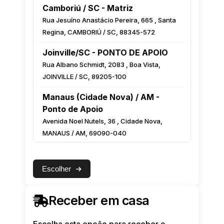
Camboriú / SC - Matriz
Rua Jesuíno Anastácio Pereira, 665 , Santa
Regina, CAMBORIÚ / SC, 88345-572
Joinville/SC - PONTO DE APOIO
Rua Albano Schmidt, 2083 , Boa Vista,
JOINVILLE / SC, 89205-100
Manaus (Cidade Nova) / AM -
Ponto de Apoio
Avenida Noel Nutels, 36 , Cidade Nova,
MANAUS / AM, 69090-040
Manaus (Centro) / AM - Ponto de
Apoio
Escolher
Rua Monsenhor Coutinho, 222 Esquina com
a Luiz Antony, Centro, MANAUS / AM,
Receber em casa
69010-000
Feira de Santana / BA - Ponto de