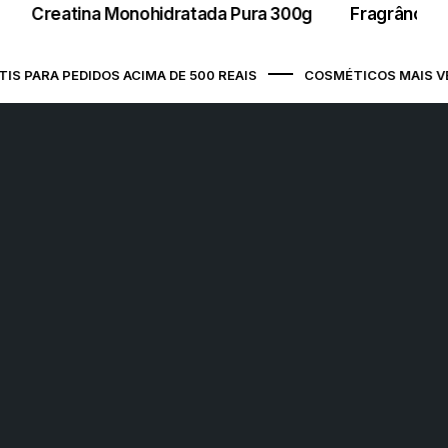
Creatina Monohidratada Pura 300g
Fragrância 
São Luís / MA - Ponto de Apoio
Avenida Jerônimo de Albuquerque
Maranhão, s/n Prédio Comercial, COHAB
 PARA PEDIDOS ACIMA DE 500 REAIS
COSMÉTICOS MAIS VEN
Anil III, SÃO LUÍS / MA, 65050-175
São Luís (Jeter) / MA - Ponto de
Apoio
Avenida Senador Vitorino Freire, 1 , Areinha,
SÃO LUÍS / MA, 65030-015
Belo Horizonte (Vera Cruz) / MG -
Ponto de Apoio
Rua Tebas, 224 , Vera Cruz, BELO
HORIZONTE / MG, 30285-300
Campo Grande / MS - Ponto de
Apoio
Rua Ary Mattoso, 785 , Jardim das Nações,
CAMPO GRANDE / MS, 79081-748