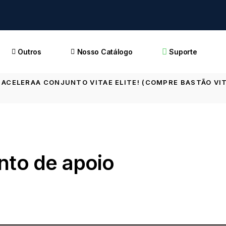
CONTATO
QUEM SOMOS?
Outros
Nosso Catálogo
Suporte
POLÍTICA DE
PRIVACIDADE
 ACELERAA CONJUNTO VITAE ELITE! (COMPRE BASTÃO VI
TERMOS E CONDIÇÕES
CONTATO
QUEM SOMOS?
POLÍTICA DE
PRIVACIDADE
nto de apoio
TERMOS E CONDIÇÕES