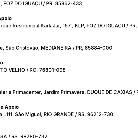
ta, FOZ DO IGUAÇU / PR, 85862-433
Apoio
arque Residencial KarlaJar, 157 , KLP, FOZ DO IGUAÇU / P
he, São Cristovão, MEDIANEIRA / PR, 85884-000
io
ORTO VELHO / RO, 76801-098
Galeria Primacenter, Jardim Primavera, DUQUE DE CAXIAS /
De Apoio
a L111, São Miguel, RIO GRANDE / RS, 96212-730
OSA / RS, 98780-732