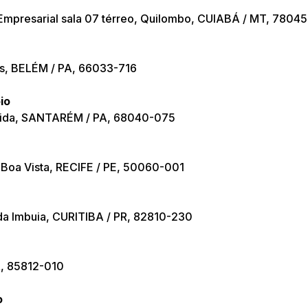
Empresarial sala 07 térreo, Quilombo, CUIABÁ / MT, 7804
os, BELÉM / PA, 66033-716
io
ecida, SANTARÉM / PA, 68040-075
 Boa Vista, RECIFE / PE, 50060-001
 da Imbuia, CURITIBA / PR, 82810-230
R, 85812-010
o