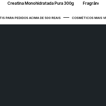
Creatina Monohidratada Pura 300g
Fragrância 
São Luís / MA - Ponto de Apoio
Avenida Jerônimo de Albuquerque
Maranhão, s/n Prédio Comercial, COHAB
 PARA PEDIDOS ACIMA DE 500 REAIS
COSMÉTICOS MAIS VEN
Anil III, SÃO LUÍS / MA, 65050-175
São Luís (Jeter) / MA - Ponto de
Apoio
Avenida Senador Vitorino Freire, 1 , Areinha,
SÃO LUÍS / MA, 65030-015
Belo Horizonte (Vera Cruz) / MG -
Ponto de Apoio
Rua Tebas, 224 , Vera Cruz, BELO
HORIZONTE / MG, 30285-300
Campo Grande / MS - Ponto de
Apoio
Rua Ary Mattoso, 785 , Jardim das Nações,
CAMPO GRANDE / MS, 79081-748