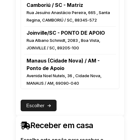
Camboriú / SC - Matriz
Rua Jesuíno Anastácio Pereira, 665 , Santa
Regina, CAMBORIÚ / SC, 88345-572
Joinville/SC - PONTO DE APOIO
Rua Albano Schmidt, 2083 , Boa Vista,
JOINVILLE / SC, 89205-100
Manaus (Cidade Nova) / AM -
Ponto de Apoio
Avenida Noel Nutels, 36 , Cidade Nova,
MANAUS / AM, 69090-040
Manaus (Centro) / AM - Ponto de
Apoio
Escolher
Rua Monsenhor Coutinho, 222 Esquina com
a Luiz Antony, Centro, MANAUS / AM,
Receber em casa
69010-000
Feira de Santana / BA - Ponto de