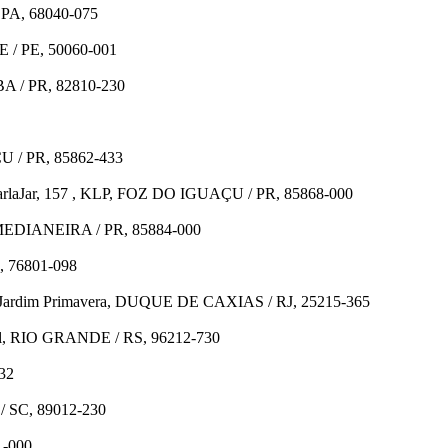
 PA, 68040-075
E / PE, 50060-001
IBA / PR, 82810-230
U / PR, 85862-433
l KarlaJar, 157 , KLP, FOZ DO IGUAÇU / PR, 85868-000
o, MEDIANEIRA / PR, 85884-000
, 76801-098
ter, Jardim Primavera, DUQUE DE CAXIAS / RJ, 25215-365
uel, RIO GRANDE / RS, 96212-730
32
/ SC, 89012-230
1-000