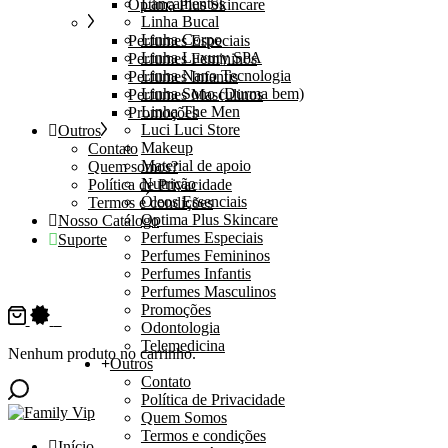
Lançamentos
Optima Plus Skincare
Linha Bucal
Linha Corpo
Perfumes Especiais
Linha Luxury SPA
Perfumes Femininos
Linha Nano Tecnologia
Perfumes Infantis
Linha Sono (Durma bem)
Perfumes Masculinos
Linha The Men
Promoções
Luci Luci Store
Outros
Makeup
Contato
Material de apoio
Quem somos?
Nutrição
Política de Privacidade
Óleos Essenciais
Termos e condições
Optima Plus Skincare
Nosso Catálogo
Perfumes Especiais
Suporte
Perfumes Femininos
Perfumes Infantis
Perfumes Masculinos
Promoções
0
Odontologia
Telemedicina
Nenhum produto no carrinho.
Outros
Contato
Política de Privacidade
Quem Somos
Termos e condições
Início