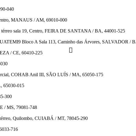
090-040
 Centro, MANAUS / AM, 69010-000
n o térreo sala 19, Centro, FEIRA DE SANTANA / BA, 44001-525
TEMI9 Bloco A Sala 113, Caminho das Árvores, SALVADOR / B
LEZA / CE, 60410-225
-030
ercial, COHAB Anil III, SÃO LUÍS / MA, 65050-175
A, 65030-015
85-300
E / MS, 79081-748
7 térreo, Quilombo, CUIABÁ / MT, 78045-290
66033-716