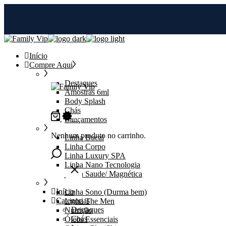
Skip
to
the
content
Início
Compre Aqui
Destaques
Amostras 6ml
Body Splash
Chás
0
Lançamentos
Nenhum produto no carrinho.
Linha Bucal
Linha Corpo
Linha Luxury SPA
Linha Nano Tecnologia
Linha Saude/ Magnética
Início
Linha Sono (Durma bem)
Categorias
Linha The Men
Destaques
Nutrição
Chás
Óleos Essenciais