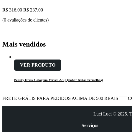
O
O
R$
316,00
R$
237,00
preço
preço
(
0
avaliações de clientes)
original
atual
era:
é:
R$ 316,00.
R$ 237,00.
Mais vendidos
VER PRODUTO
Beauty Drink Colágeno Verisol 270g (Sabor frutas vermelhas)
FRETE GRÁTIS PARA PEDIDOS ACIMA DE 500 REAIS
C
Luci Luci © 2025. To
Serviços