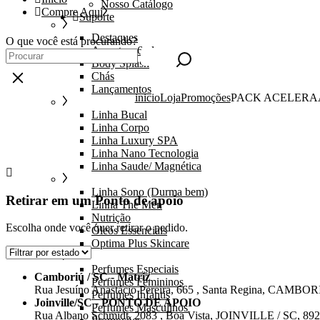
Nosso Catálogo
Compre Aqui
Suporte
Destaques
O que você está procurando?
Amostras 6ml
Body Splash
Chás
Lançamentos
inicio
Loja
Promoções
PACK ACELERA
Linha Bucal
Linha Corpo
Linha Luxury SPA
Linha Nano Tecnologia
Linha Saude/ Magnética
Linha Sono (Durma bem)
Retirar em um Ponto de apoio
Linha The Men
Nutrição
Escolha onde você quer retirar o pedido.
Óleos Essenciais
Optima Plus Skincare
Perfumes Especiais
Camboriú / SC - Matriz
Perfumes Femininos
Rua Jesuíno Anastácio Pereira, 665 , Santa Regina, CAMBOR
Perfumes Infantis
Joinville/SC - PONTO DE APOIO
Perfumes Masculinos
Rua Albano Schmidt, 2083 , Boa Vista, JOINVILLE / SC, 89