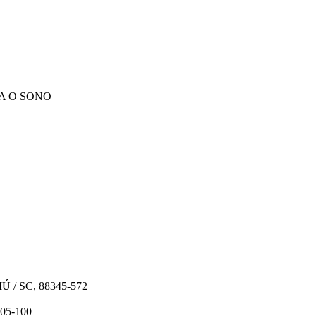
A O SONO
IÚ / SC, 88345-572
205-100