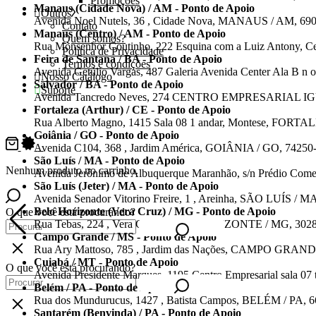
Promoções
Manaus (Cidade Nova) / AM - Ponto de Apoio
Outros
Avenida Noel Nutels, 36 , Cidade Nova, MANAUS / AM, 69
Contato
Manaus (Centro) / AM - Ponto de Apoio
Quem somos?
Rua Monsenhor Coutinho, 222 Esquina com a Luiz Antony,
Política de Privacidade
Feira de Santana / BA - Ponto de Apoio
Termos e condições
Avenida Getúlio Vargas, 487 Galeria Avenida Center Ala B 
Nosso Catálogo
Salvador / BA - Ponto de Apoio
Suporte
Avenida Tancredo Neves, 274 CENTRO EMPRESARIAL IGUA
Fortaleza (Arthur) / CE - Ponto de Apoio
Rua Alberto Magno, 1415 Sala 08 1 andar, Montese, FORTA
Goiânia / GO - Ponto de Apoio
0
Avenida C104, 368 , Jardim América, GOIÂNIA / GO, 74250
São Luís / MA - Ponto de Apoio
Nenhum produto no carrinho.
Avenida Jerônimo de Albuquerque Maranhão, s/n Prédio Com
São Luís (Jeter) / MA - Ponto de Apoio
Avenida Senador Vitorino Freire, 1 , Areinha, SÃO LUÍS / M
Belo Horizonte (Vera Cruz) / MG - Ponto de Apoio
O que você está procurando?
Rua Tebas, 224 , Vera Cruz, BELO HORIZONTE / MG, 302
Campo Grande / MS - Ponto de Apoio
Rua Ary Mattoso, 785 , Jardim das Nações, CAMPO GRAND
Cuiabá / MT - Ponto de Apoio
O que você está procurando?
Avenida Presidente Marques, 1195 Centro Empresarial sala 0
Belém / PA - Ponto de Apoio
Rua dos Mundurucus, 1427 , Batista Campos, BELÉM / PA, 
Santarém (Benvinda) / PA - Ponto de Apoio