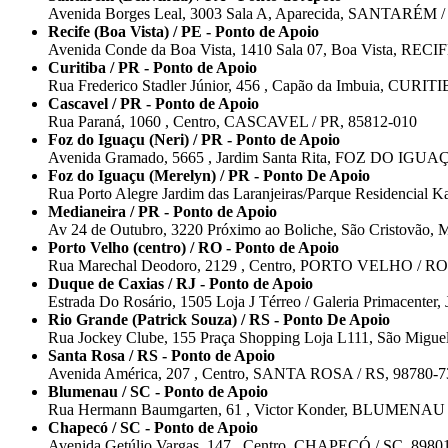
Avenida Borges Leal, 3003 Sala A, Aparecida, SANTARÉM /
Recife (Boa Vista) / PE - Ponto de Apoio
Avenida Conde da Boa Vista, 1410 Sala 07, Boa Vista, RECIF
Curitiba / PR - Ponto de Apoio
Rua Frederico Stadler Júnior, 456 , Capão da Imbuia, CURIT
Cascavel / PR - Ponto de Apoio
Rua Paraná, 1060 , Centro, CASCAVEL / PR, 85812-010
Foz do Iguaçu (Neri) / PR - Ponto de Apoio
Avenida Gramado, 5665 , Jardim Santa Rita, FOZ DO IGUAÇ
Foz do Iguaçu (Merelyn) / PR - Ponto De Apoio
Rua Porto Alegre Jardim das Laranjeiras/Parque Residencia
Medianeira / PR - Ponto de Apoio
Av 24 de Outubro, 3220 Próximo ao Boliche, São Cristovã
Porto Velho (centro) / RO - Ponto de Apoio
Rua Marechal Deodoro, 2129 , Centro, PORTO VELHO / RO
Duque de Caxias / RJ - Ponto de Apoio
Estrada Do Rosário, 1505 Loja J Térreo / Galeria Primacen
Rio Grande (Patrick Souza) / RS - Ponto De Apoio
Rua Jockey Clube, 155 Praça Shopping Loja L111, São Mig
Santa Rosa / RS - Ponto de Apoio
Avenida América, 207 , Centro, SANTA ROSA / RS, 98780-7
Blumenau / SC - Ponto de Apoio
Rua Hermann Baumgarten, 61 , Victor Konder, BLUMENAU 
Chapecó / SC - Ponto de Apoio
Avenida Getúlio Vargas, 147 , Centro, CHAPECÓ / SC, 8980