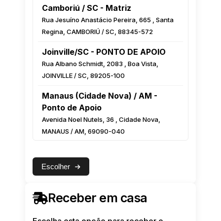
Camboriú / SC - Matriz
Rua Jesuíno Anastácio Pereira, 665 , Santa
Regina, CAMBORIÚ / SC, 88345-572
Joinville/SC - PONTO DE APOIO
Rua Albano Schmidt, 2083 , Boa Vista,
JOINVILLE / SC, 89205-100
Manaus (Cidade Nova) / AM -
Ponto de Apoio
Avenida Noel Nutels, 36 , Cidade Nova,
MANAUS / AM, 69090-040
Manaus (Centro) / AM - Ponto de
Apoio
Escolher
Rua Monsenhor Coutinho, 222 Esquina com
a Luiz Antony, Centro, MANAUS / AM,
Receber em casa
69010-000
Feira de Santana / BA - Ponto de