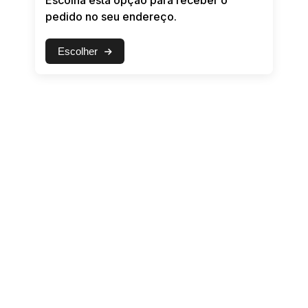
Escolha esta opção para receber o
Apoio
pedido no seu endereço.
Avenida Getúlio Vargas, 487 Galeria Avenida
Center Ala B n o térreo sala 19, Centro, FEIRA
Escolher
DE SANTANA / BA, 44001-525
Salvador / BA - Ponto de Apoio
Avenida Tancredo Neves, 274 CENTRO
EMPRESARIAL IGUATEMI9 Bloco A Sala 113,
Caminho das Árvores, SALVADOR / BA,
41820-020
Fortaleza (Arthur) / CE - Ponto de
Apoio
Rua Alberto Magno, 1415 Sala 08 1 andar,
Montese, FORTALEZA / CE, 60410-225
Goiânia / GO - Ponto de Apoio
Avenida C104, 368 , Jardim América,
GOIÂNIA / GO, 74250-030