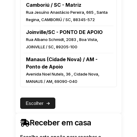
Camboriú / SC - Matriz
Rua Jesuíno Anastácio Pereira, 665 , Santa
Regina, CAMBORIÚ / SC, 88345-572
Joinville/SC - PONTO DE APOIO
Rua Albano Schmidt, 2083 , Boa Vista,
JOINVILLE / SC, 89205-100
Manaus (Cidade Nova) / AM -
Ponto de Apoio
Avenida Noel Nutels, 36 , Cidade Nova,
MANAUS / AM, 69090-040
Manaus (Centro) / AM - Ponto de
Apoio
Escolher
Rua Monsenhor Coutinho, 222 Esquina com
a Luiz Antony, Centro, MANAUS / AM,
Receber em casa
69010-000
Feira de Santana / BA - Ponto de