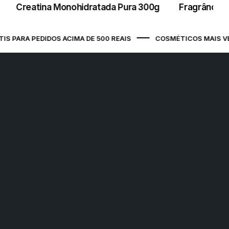
Creatina Monohidratada Pura 300g
Fragrância 
São Luís / MA - Ponto de Apoio
Avenida Jerônimo de Albuquerque
Maranhão, s/n Prédio Comercial, COHAB
 PARA PEDIDOS ACIMA DE 500 REAIS
COSMÉTICOS MAIS VEN
Anil III, SÃO LUÍS / MA, 65050-175
São Luís (Jeter) / MA - Ponto de
Apoio
Avenida Senador Vitorino Freire, 1 , Areinha,
SÃO LUÍS / MA, 65030-015
Belo Horizonte (Vera Cruz) / MG -
Ponto de Apoio
Rua Tebas, 224 , Vera Cruz, BELO
HORIZONTE / MG, 30285-300
Campo Grande / MS - Ponto de
Apoio
Rua Ary Mattoso, 785 , Jardim das Nações,
CAMPO GRANDE / MS, 79081-748