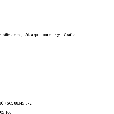
ra silicone magnética quantum energy – Grafite
IÚ / SC, 88345-572
205-100