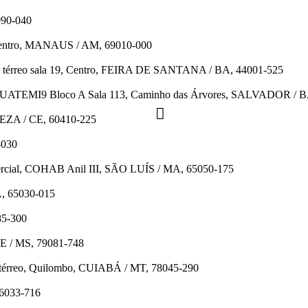
090-040
 Centro, MANAUS / AM, 69010-000
n o térreo sala 19, Centro, FEIRA DE SANTANA / BA, 44001-525
TEMI9 Bloco A Sala 113, Caminho das Árvores, SALVADOR / B
LEZA / CE, 60410-225
-030
ercial, COHAB Anil III, SÃO LUÍS / MA, 65050-175
A, 65030-015
85-300
E / MS, 79081-748
7 térreo, Quilombo, CUIABÁ / MT, 78045-290
66033-716