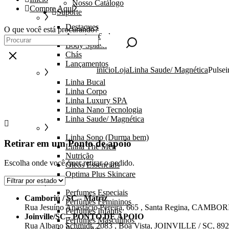
Nosso Catálogo
Compre Aqui
Suporte
Destaques
O que você está procurando?
Amostras 6ml
Body Splash
Chás
Lançamentos
inicio
Loja
Linha Saude/ Magnética
Pulsei
Linha Bucal
Linha Corpo
Linha Luxury SPA
Linha Nano Tecnologia
Linha Saude/ Magnética
Linha Sono (Durma bem)
Retirar em um Ponto de apoio
Linha The Men
Nutrição
Escolha onde você quer retirar o pedido.
Óleos Essenciais
Optima Plus Skincare
Perfumes Especiais
Camboriú / SC - Matriz
Perfumes Femininos
Rua Jesuíno Anastácio Pereira, 665 , Santa Regina, CAMBOR
Perfumes Infantis
Joinville/SC - PONTO DE APOIO
Perfumes Masculinos
Rua Albano Schmidt, 2083 , Boa Vista, JOINVILLE / SC, 89