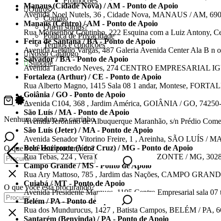
Promoções
Manaus (Cidade Nova) / AM - Ponto de Apoio
Outros
Avenida Noel Nutels, 36 , Cidade Nova, MANAUS / AM, 69
Contato
Manaus (Centro) / AM - Ponto de Apoio
Quem somos?
Rua Monsenhor Coutinho, 222 Esquina com a Luiz Antony,
Política de Privacidade
Feira de Santana / BA - Ponto de Apoio
Termos e condições
Avenida Getúlio Vargas, 487 Galeria Avenida Center Ala B 
Nosso Catálogo
Salvador / BA - Ponto de Apoio
Suporte
Avenida Tancredo Neves, 274 CENTRO EMPRESARIAL IGUA
Fortaleza (Arthur) / CE - Ponto de Apoio
Rua Alberto Magno, 1415 Sala 08 1 andar, Montese, FORTA
Goiânia / GO - Ponto de Apoio
0
Avenida C104, 368 , Jardim América, GOIÂNIA / GO, 74250
São Luís / MA - Ponto de Apoio
Nenhum produto no carrinho.
Avenida Jerônimo de Albuquerque Maranhão, s/n Prédio Com
São Luís (Jeter) / MA - Ponto de Apoio
Avenida Senador Vitorino Freire, 1 , Areinha, SÃO LUÍS / M
Belo Horizonte (Vera Cruz) / MG - Ponto de Apoio
O que você está procurando?
Rua Tebas, 224 , Vera Cruz, BELO HORIZONTE / MG, 302
Campo Grande / MS - Ponto de Apoio
Rua Ary Mattoso, 785 , Jardim das Nações, CAMPO GRAND
Cuiabá / MT - Ponto de Apoio
O que você está procurando?
Avenida Presidente Marques, 1195 Centro Empresarial sala 0
Belém / PA - Ponto de Apoio
Rua dos Mundurucus, 1427 , Batista Campos, BELÉM / PA, 
Santarém (Benvinda) / PA - Ponto de Apoio