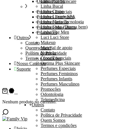
Lançamentos
Optima Plus Skincare
Linha Bucal
Linha Corpo
Perfumes Especiais
Linha Luxury SPA
Perfumes Femininos
Linha Nano Tecnologia
Perfumes Infantis
Linha Sono (Durma bem)
Perfumes Masculinos
Linha The Men
Promoções
Luci Luci Store
Outros
Makeup
Contato
Material de apoio
Quem somos?
Nutrição
Política de Privacidade
Óleos Essenciais
Termos e condições
Optima Plus Skincare
Nosso Catálogo
Perfumes Especiais
Suporte
Perfumes Femininos
Perfumes Infantis
Perfumes Masculinos
Promoções
0
Odontologia
Telemedicina
Nenhum produto no carrinho.
Outros
Contato
Política de Privacidade
Quem Somos
Termos e condições
Início