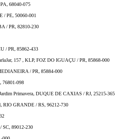
 PA, 68040-075
E / PE, 50060-001
IBA / PR, 82810-230
U / PR, 85862-433
l KarlaJar, 157 , KLP, FOZ DO IGUAÇU / PR, 85868-000
o, MEDIANEIRA / PR, 85884-000
, 76801-098
ter, Jardim Primavera, DUQUE DE CAXIAS / RJ, 25215-365
uel, RIO GRANDE / RS, 96212-730
32
/ SC, 89012-230
1-000