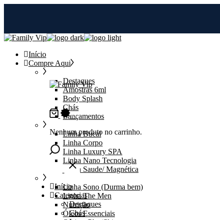
Skip
to
the
content
Início
Compre Aqui
Destaques
Amostras 6ml
Body Splash
Chás
0
Lançamentos
Nenhum produto no carrinho.
Linha Bucal
Linha Corpo
Linha Luxury SPA
Linha Nano Tecnologia
Linha Saude/ Magnética
Início
Linha Sono (Durma bem)
Categorias
Linha The Men
Destaques
Nutrição
Chás
Óleos Essenciais