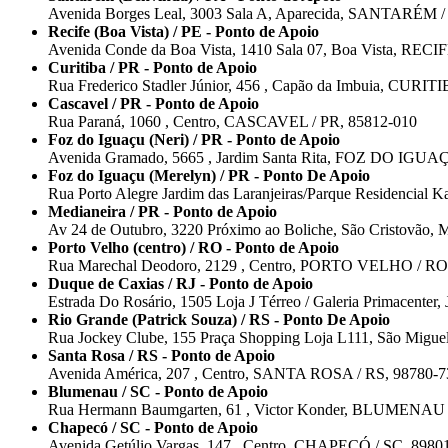
Avenida Borges Leal, 3003 Sala A, Aparecida, SANTARÉM /
Recife (Boa Vista) / PE - Ponto de Apoio
Avenida Conde da Boa Vista, 1410 Sala 07, Boa Vista, RECIF
Curitiba / PR - Ponto de Apoio
Rua Frederico Stadler Júnior, 456 , Capão da Imbuia, CURIT
Cascavel / PR - Ponto de Apoio
Rua Paraná, 1060 , Centro, CASCAVEL / PR, 85812-010
Foz do Iguaçu (Neri) / PR - Ponto de Apoio
Avenida Gramado, 5665 , Jardim Santa Rita, FOZ DO IGUAÇ
Foz do Iguaçu (Merelyn) / PR - Ponto De Apoio
Rua Porto Alegre Jardim das Laranjeiras/Parque Residencia
Medianeira / PR - Ponto de Apoio
Av 24 de Outubro, 3220 Próximo ao Boliche, São Cristovã
Porto Velho (centro) / RO - Ponto de Apoio
Rua Marechal Deodoro, 2129 , Centro, PORTO VELHO / RO
Duque de Caxias / RJ - Ponto de Apoio
Estrada Do Rosário, 1505 Loja J Térreo / Galeria Primacen
Rio Grande (Patrick Souza) / RS - Ponto De Apoio
Rua Jockey Clube, 155 Praça Shopping Loja L111, São Mig
Santa Rosa / RS - Ponto de Apoio
Avenida América, 207 , Centro, SANTA ROSA / RS, 98780-7
Blumenau / SC - Ponto de Apoio
Rua Hermann Baumgarten, 61 , Victor Konder, BLUMENAU 
Chapecó / SC - Ponto de Apoio
Avenida Getúlio Vargas, 147 , Centro, CHAPECÓ / SC, 8980