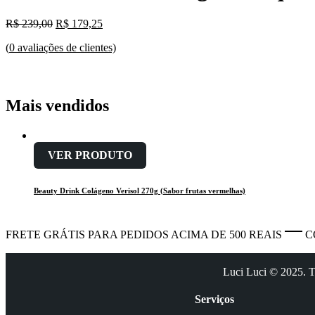
O
O
R$
239,00
R$
179,25
preço
preço
(
0
avaliações de clientes)
original
atual
era:
é:
R$ 239,00.
R$ 179,25.
Mais vendidos
VER PRODUTO
Beauty Drink Colágeno Verisol 270g (Sabor frutas vermelhas)
FRETE GRÁTIS PARA PEDIDOS ACIMA DE 500 REAIS
C
Luci Luci © 2025. To
Serviços